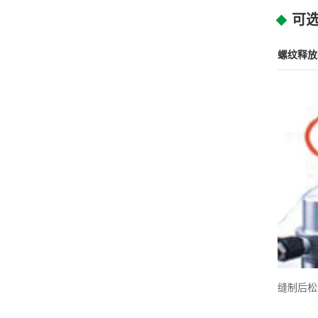
可
螺纹释放
缝制后松